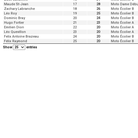
Maude St-Jean
17
28
Moto Dame Débu
Zachary Labranche
18
26
Moto Écolier B
Léo Roy
19
25
Moto Écolier B
Dominic Bray
20
24
Moto Écolier B
Hugo Fortier
21
23
Moto Écolier A
Emilien Dion
22
20
Moto Écolier A
Léo Quevillon
23
20
Moto Écolier A
Felix Antoine Brazeau
24
20
Moto Écolier B
Félix Raymond
25
20
Moto Écolier B
Show
entries