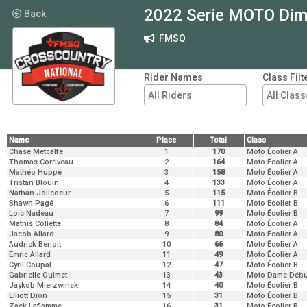
2022 Serie MOTO Dim
Back
FMSQ
Rider Names
Class Filt
Name
Place
Total
Class
Name
Chase Metcalfe
Place
1
Total
170
Class
Moto Écolier A
Thomas Corriveau
2
164
Moto Écolier A
Mathéo Huppé
3
158
Moto Écolier A
Tristan Blouin
4
133
Moto Écolier A
Nathan Jolicoeur
5
115
Moto Écolier B
Shawn Pagé
6
111
Moto Écolier B
Loic Nadeau
7
99
Moto Écolier B
Mathis Collette
8
84
Moto Écolier A
Jacob Allard
9
80
Moto Écolier A
Audrick Benoit
10
66
Moto Écolier A
Emric Allard
11
49
Moto Écolier A
Cyril Coupal
12
47
Moto Écolier B
Gabrielle Ouimet
13
43
Moto Dame Débu
Jaykob Mierzwinski
14
40
Moto Écolier B
Elliott Dion
15
31
Moto Écolier B
Zack Laflamme
16
31
Moto Écolier B