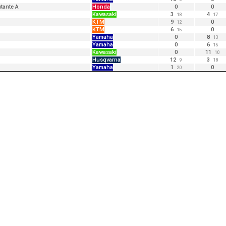
tante A
Honda
0
0
Kawasaki
3
4
18
17
KTM
9
0
12
KTM
6
0
15
Yamaha
0
8
13
Yamaha
0
6
15
Kawasaki
0
11
10
Husqvarna
12
3
9
18
Yamaha
1
0
20