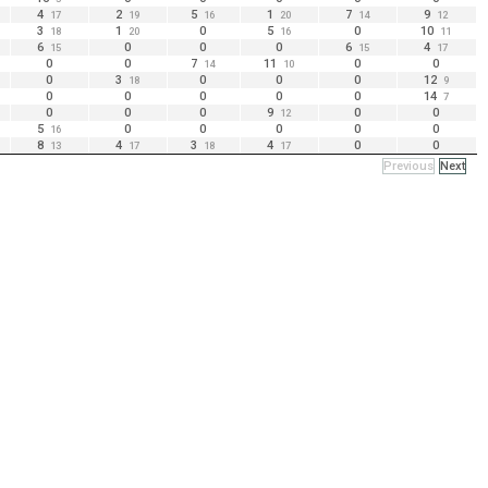
4
2
5
1
7
9
17
19
16
20
14
12
3
1
0
5
0
10
18
20
16
11
6
0
0
0
6
4
15
15
17
0
0
7
11
0
0
14
10
0
3
0
0
0
12
18
9
0
0
0
0
0
14
7
0
0
0
9
0
0
12
5
0
0
0
0
0
16
8
4
3
4
0
0
13
17
18
17
Previous
Next