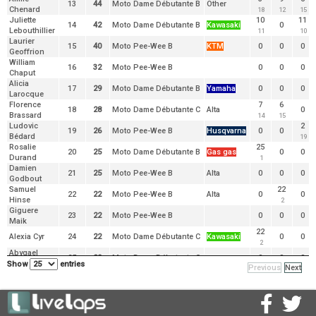
13
44
Moto Dame Débutante B
Other
Chenard
18
12
15
Juliette
10
11
14
42
Moto Dame Débutante B
Kawasaki
0
Lebouthillier
11
10
Laurier
15
40
Moto Pee-Wee B
KTM
0
0
0
Geoffrion
William
16
32
Moto Pee-Wee B
0
0
0
Chaput
Alicia
17
29
Moto Dame Débutante B
Yamaha
0
0
0
Larocque
Florence
7
6
18
28
Moto Dame Débutante C
Alta
0
Brassard
14
15
Ludovic
2
19
26
Moto Pee-Wee B
Husqvarna
0
0
Bédard
19
Rosalie
25
20
25
Moto Dame Débutante B
Gas gas
0
0
Durand
1
Damien
21
25
Moto Pee-Wee B
Alta
0
0
0
Godbout
Samuel
22
22
22
Moto Pee-Wee B
Alta
0
0
Hinse
2
Giguere
23
22
Moto Pee-Wee B
0
0
0
Maik
22
Alexia Cyr
24
22
Moto Dame Débutante C
Kawasaki
0
0
2
Abygael
25
20
Moto Dame Débutante C
0
0
0
Allard
Show
entries
Previous
Next