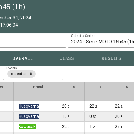
h45 (1h)
ember 31, 2024
17:06:04
Select a Series
2024 - Serie MOTO 15h45 (1h
OVERALL
CLASS
RESULTS
Events
selected : 8
ts
Brand
8
7
6
Husqvarna
20
22
22
3
2
2
Husqvarna
15
0
20
6
39
3
Kawasaki
22
1
25
2
20
1