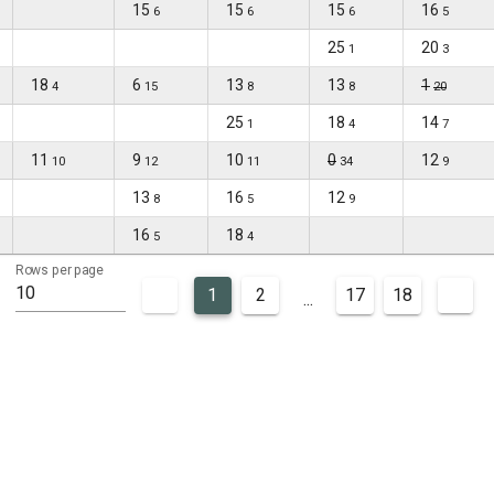
15
15
15
16
6
6
6
5
25
20
1
3
18
6
13
13
1
4
15
8
8
20
25
18
14
1
4
7
11
9
10
0
12
10
12
11
34
9
13
16
12
8
5
9
16
18
5
4
Rows per page
10
1
2
17
18
...