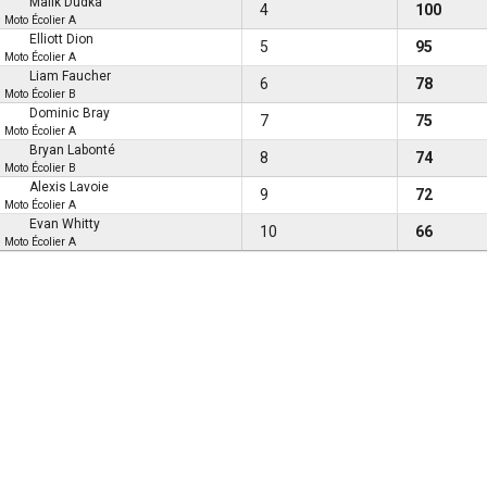
Malik Dudka
4
100
Moto Écolier A
Elliott Dion
5
95
Moto Écolier A
Liam Faucher
6
78
Moto Écolier B
Dominic Bray
7
75
Moto Écolier A
Bryan Labonté
8
74
Moto Écolier B
Alexis Lavoie
9
72
Moto Écolier A
Evan Whitty
10
66
Moto Écolier A