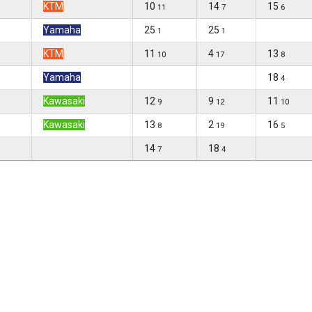
KTM
10
14
15
11
7
6
Yamaha
25
25
1
1
KTM
11
4
13
10
17
8
Yamaha
18
4
Kawasaki
12
9
11
9
12
10
Kawasaki
13
2
16
8
19
5
14
18
7
4