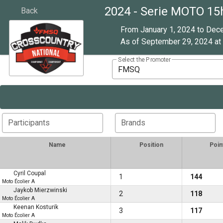
2024 - Serie MOTO 15
Back
From January 1, 2024 to Dec
As of September 29, 2024 at 
Select the Promoter
FMSQ
Participants
Brands
Name
Position
Poin
Cyril Coupal
1
144
Moto Écolier A
Jaykob Mierzwinski
2
118
Moto Écolier A
Keenan Kosturik
3
117
Moto Écolier A